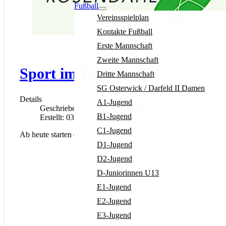
Fußball
Vereinsspielplan
Kontakte Fußball
Erste Mannschaft
Zweite Mannschaft
Sport im Park 2026
Dritte Mannschaft
SG Osterwick / Darfeld II Damen
Details
A1-Jugend
Geschrieben von:
Ingo Röschenkemper
B1-Jugend
Erstellt: 03. August 2026
C1-Jugend
Ab heute starten die Sport im Park Angebote im Osterwicker Dorf
D1-Jugend
D2-Jugend
D-Juniorinnen U13
E1-Jugend
E2-Jugend
E3-Jugend