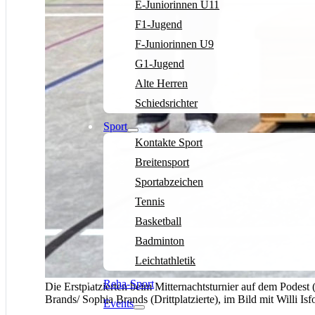
E-Juniorinnen U11
F1-Jugend
F-Juniorinnen U9
G1-Jugend
Alte Herren
Schiedsrichter
Sport
Kontakte Sport
Breitensport
Sportabzeichen
Tennis
Basketball
Badminton
Leichtathletik
Reha-Sport
Die Erstplatzierten beim Mitternachtsturnier auf dem Podest 
Brands/ Sophia Brands (Drittplatzierte), im Bild mit Willi I
Events