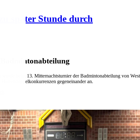
 zu später Stunde durch
a-Badmintonabteilung
ein wurde beim 13. Mitternachtsturnier der Badmintonabteilung von Wes
nd Herrendoppelkonkurrenzen gegeneinander an.
rch