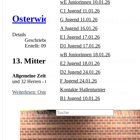
wE Juniorinnen 10.01.26
C1 Jugend 11.01.26
Osterwicker Paarung setzt sich
G Jugend 11.01.26
A Jugend 16.01.26
Details
E1 Jugend 17.01.26
Geschrieben von:
Ingo Röschenkemper
Erstellt: 09. April 2026
D1 Jugend 17.01.26
wB Juniorinnen 18.01.26
13. Mitternachtsturnier der Westfali
E2 Jugend 18.01.26
D2 Jugend 24.01.26
Allgemeine Zeitung ROSENDAHL
Bis tief in die Nacht hin
F Jugend 24.01.26
und 32 Herren - traten beim offenen Hobbyturnier in Mixed- u
Kontakte Hallenturnier
Weiterlesen: Osterwicker Paarung setzt sich zu später Stunde du
B1 Jugend 10.01.26
Suchen