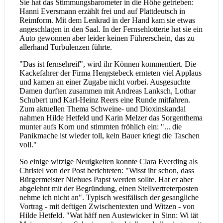
Sie hat das Stimmungsbarometer in die Höhe getrieben:
Hanni Eversmann erzählt frei und auf Plattdeutsch in
Reimform. Mit dem Lenkrad in der Hand kam sie etwas
angeschlagen in den Saal. In der Fernsehlotterie hat sie ein
Auto gewonnen aber leider keinen Führerschein, das zu
allerhand Turbulenzen führte.
"Das ist fernsehreif", wird ihr Können kommentiert. Die
Kackefahrer der Firma Hengstebeck ernteten viel Applaus
und kamen an einer Zugabe nicht vorbei. Ausgesuchte
Damen durften zusammen mit Andreas Lanksch, Lothar
Schubert und Karl-Heinz Reers eine Runde mitfahren.
Zum aktuellen Thema Schweine- und Dioxinskandal
nahmen Hilde Hetfeld und Karin Melzer das Sorgenthema
munter aufs Korn und stimmten fröhlich ein: "... die
Panikmache ist wieder toll, kein Bauer kriegt die Taschen
voll."
So einige witzige Neuigkeiten konnte Clara Everding als
Christel von der Post berichteten: "Wisst ihr schon, dass
Bürgermeister Niehues Papst werden sollte. Hat er aber
abgelehnt mit der Begründung, einen Stellvertreterposten
nehme ich nicht an". Typisch westfälisch der gesangliche
Vortrag - mit deftigen Zwischentexten und Witzen - von
Hilde Hetfeld. "Wat häff nen Austewicker in Sinn: Wi iät