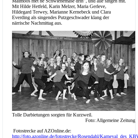
Maimoos met ne Schwienemäse drin", und alle singen mit.
Mit Hilde Hetfeld, Karin Melzer, Maria Gerleve,
Hildegard Terwey, Marianne Kernebeck und Clara
Everding als singendes Putzgeschwader klang der
närrische Nachmittag aus.
Tolle Darbietungen sorgten für Kurzweil.
Foto: Allgemeine Zeitung
Fotostrecke auf AZOnline.de:
http://foto.azonline.de/fotostrecke/Rosendahl/Karneval_des_K