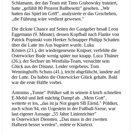
Schlamann, der das Team mit Timo Grabowsky trainiert,
hatte „gefühlt 80 Prozent Ballbeseitz" gesehen. „Wir
hatten das Spiel im Griff", analysierte er das Geschehen,
„die Führung wäre verdient gewesen."
Die dickste Chance auf Seiten der Gastgeber besaß Leon
Eggemann (9. Minute), dessen Kopfball nach Flanke von
Patrick Popinski vom Heeker Schnapper Philipp Schatten
über die Latte ins Aus bugsiert wurde. Luka
Kösters (23.), der wiedergenesene Knipser, verfehlte die
Osterwicker Bude wenig später nur knapp. Luca Thiäner
(26.), der Sechser im Westfalia-Team, versuchte sein
Glück aus der Distanz. Leider vergebens. Tom
Wenninghoffs Schuss (41.), leicht abgefälscht, landete auf
der Latte. Da haben die Osterwicker Glück gehabt. Bald
war die erste Hälfte vorbei.
Antonius „Tonne" Pöhlker saß in seinem 4 km/h schnellen
E-Mobil und ließ mächtig Dampf ab. „Mein Gott",
wetterte er los, „das ist ja Not gegen SB Elend." Pöhlker,
auch schon 94, ein Urgestein in der Fußball-Szene, war
laut eigener Aussage „55 Jahre Linienrichter"
in Osterwicker Diensten. „Das muss in der zweiten
Halbzeit besser werden", redete er Klartext.